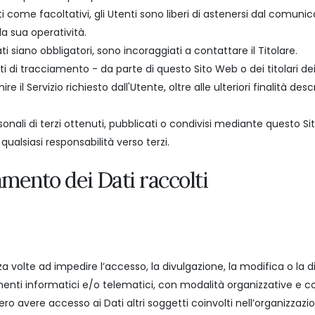
ti come facoltativi, gli Utenti sono liberi di astenersi dal comuni
la sua operatività.
i siano obbligatori, sono incoraggiati a contattare il Titolare.
nti di tracciamento - da parte di questo Sito Web o dei titolari dei 
ire il Servizio richiesto dall'Utente, oltre alle ulteriori finalità
onali di terzi ottenuti, pubblicati o condivisi mediante questo Sit
 qualsiasi responsabilità verso terzi.
amento dei Dati raccolti
za volte ad impedire l’accesso, la divulgazione, la modifica o la d
nti informatici e/o telematici, con modalità organizzative e con
bbero avere accesso ai Dati altri soggetti coinvolti nell’organizza