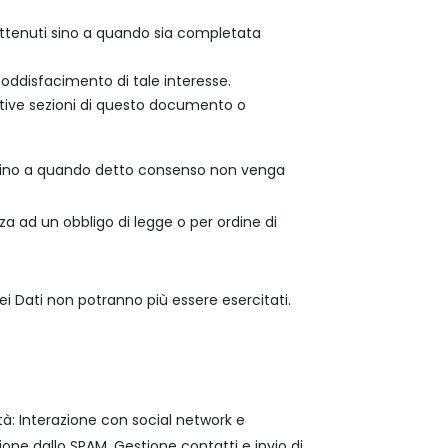
trattenuti sino a quando sia completata
l soddisfacimento di tale interesse.
elative sezioni di questo documento o
go sino a quando detto consenso non venga
za ad un obbligo di legge o per ordine di
à dei Dati non potranno più essere esercitati.
lità: Interazione con social network e
ione dallo SPAM, Gestione contatti e invio di