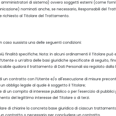
mministratori di sistema) ovvero soggetti esterni (come fornitori d
nicazione) nominati anche, se necessario, Responsabili del Trat
 richiesto al Titolare del Trattamento.
te in caso sussista una delle seguenti condizioni:
ù finalità specifiche; Nota: in alcuni ordinamenti il Titolare può 
’Utente o un’altra delle basi giuridiche specificate di seguito, f
cabile qualora il trattamento di Dati Personali sia regolato dalla
di un contratto con l’Utente e/o all'esecuzione di misure precontr
n obbligo legale al quale è soggetto il Titolare;
i un compito di interesse pubblico o per l'esercizio di pubblici pot
nto del legittimo interesse del Titolare o di terzi.
re di chiarire la concreta base giuridica di ciascun trattamento e
 un contratto o necessario per concludere un contratto.